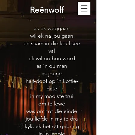
Reënwolf
as ek weggaan
wil ek na jou gaan
en saam in die koel see
val
ek wil onthou word
as ’n ou man
as joune
half-doof op ’n koffie-
date
in my mooiste trui
om te lewe
was om tot die einde
jou liefde in my te dra
kyk, ek het dit gebring
in ’n lappie